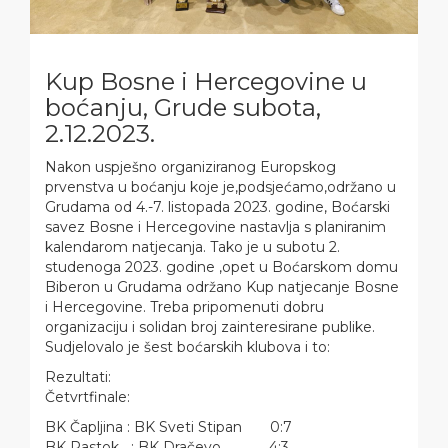
Kup Bosne i Hercegovine u
boćanju, Grude subota,
2.12.2023.
Nakon uspješno organiziranog Europskog
prvenstva u boćanju koje je,podsjećamo,održano u
Grudama od 4.-7. listopada 2023. godine, Boćarski
savez Bosne i Hercegovine nastavlja s planiranim
kalendarom natjecanja. Tako je u subotu 2.
studenoga 2023. godine ,opet u Boćarskom domu
Biberon u Grudama održano Kup natjecanje Bosne
i Hercegovine. Treba pripomenuti dobru
organizaciju i solidan broj zainteresirane publike.
Sudjelovalo je šest boćarskih klubova i to:
Rezultati:
Četvrtfinale:
BK Čapljina : BK Sveti Stipan 0:7
BK Rastok : BK Dračevo 4:3