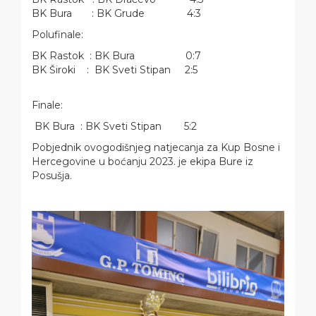
BK Bura : BK Grude 4:3
Polufinale:
BK Rastok : BK Bura 0:7
BK Široki : BK Sveti Stipan 2:5
Finale:
BK Bura : BK Sveti Stipan 5:2
Pobjednik ovogodišnjeg natjecanja za Kup Bosne i
Hercegovine u boćanju 2023. je ekipa Bure iz
Posušja.